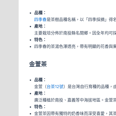
品種：
四季春
是茶樹品種名稱，以「四季採摘」得
產地：
主要栽培分佈於南投縣名間鄉。因全年均可
特色：
四季春的茶湯色澤透亮，帶有明顯的花香與
金萱茶
品種：
金萱（
台茶12號
）是台灣自行育種的品種，
產地：
廣泛種植於南投、嘉義等中海拔地區。金萱
特色：
金萱茶因帶有獨特的奶香味而深受喜愛，其