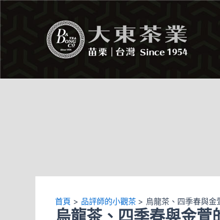
跳
Post
至
navigation
主
要
內
容
首頁
品評師的小觀茶
烏龍茶、四季春與金
烏龍茶、四季春與金萱