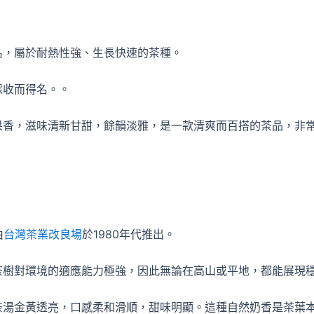
名，屬於耐熱性強、生長快速的茶種。
採收而得名。。
果香，滋味清新甘甜，餘韻淡雅，是一款清爽而百搭的茶品，非
由
台灣茶業改良場
於1980年代推出。
茶樹對環境的適應能力極強，因此無論在高山或平地，都能展現
茶湯金黃透亮，口感柔和滑順，甜味明顯。這種自然奶香是茶葉