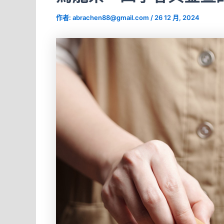
作者:
abrachen88@gmail.com
/
26 12 月, 2024