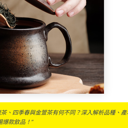
烏龍茶、四季春與金萱茶有何不同？深入解析品種、
場爆款飲品！”